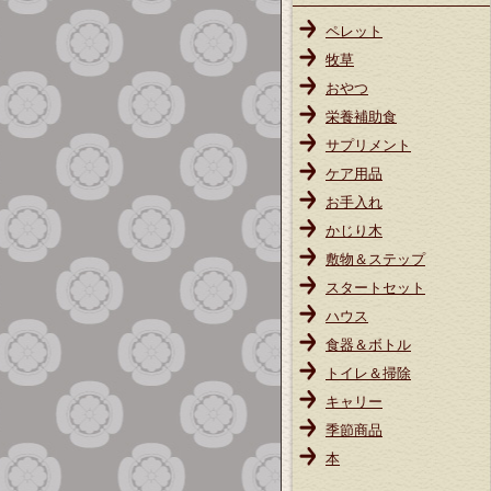
ペレット
牧草
おやつ
栄養補助食
サプリメント
ケア用品
お手入れ
かじり木
敷物＆ステップ
スタートセット
ハウス
食器＆ボトル
トイレ＆掃除
キャリー
季節商品
本