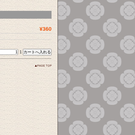
¥360
1