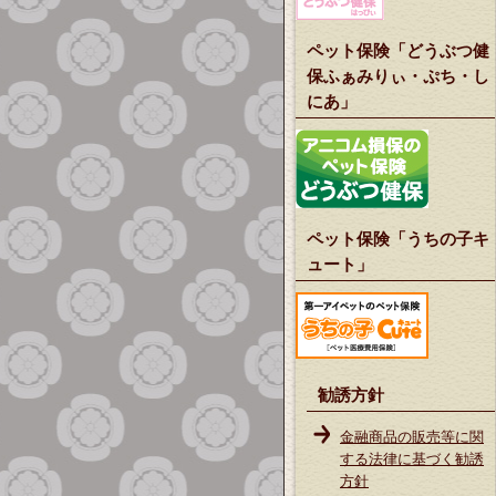
ペット保険「どうぶつ健
保ふぁみりぃ・ぷち・し
にあ」
ペット保険「うちの子キ
ュート」
勧誘方針
金融商品の販売等に関
する法律に基づく勧誘
方針