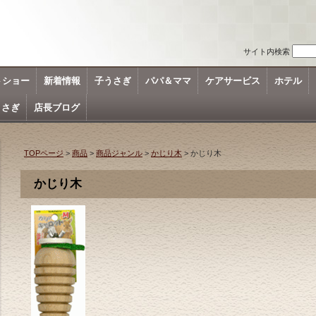
サイト内検索
トショー
新着情報
子うさぎ
パパ＆ママ
ケアサービス
ホテル
うさぎ
店長ブログ
TOPページ
>
商品
>
商品ジャンル
>
かじり木
> かじり木
かじり木