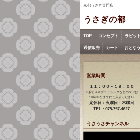
京都うさぎ専門店
うさぎの都
TOP
コンセプト
ラビッ
通信販売
カート
おとな
営業時間
１１：００～１９：００
※爪切りやブラッシングなどのケアは
18時30分までにご入店ください
定休日：火曜日・木曜日
TEL：075-757-4627
うさうさチャンネル