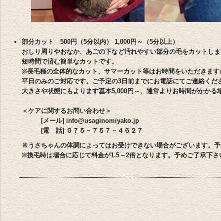
部分カット 500円（5分以内） 1,000円～（5分以上）
おしり周りやおなか、あごの下など汚れやすい部分の毛をカットしま
短時間で済む簡単なカットです。
※長毛種の全体的なカット、サマーカット等はお時間をいただきます
平日のみのご対応です。ご予定の3日前までにお電話にてご連絡くだ
大きさや状態にもよります基本5,000円～、通常よりお時間がかか
＜ケアに関するお問い合わせ＞
[メール] info@usaginomiyako.jp
[電 話] ０７５－７５７－４６２７
※うさちゃんの体調によってはお受けできない場合がございます。予
※換毛時は場合に応じて料金が1.5～2倍となります。予めご了承下さ