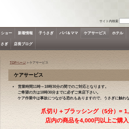
サイト内検索
トショー
新着情報
子うさぎ
パパ＆ママ
ケアサービス
ホテル
うさぎ
店長ブログ
TOPページ
> ケアサービス
ケアサービス
営業時間11時～18時30分の間でのご対応となります。
ご希望の方は18時30分までに必ずご来店下さい。
ケア作業中は事故につながる恐れもありますので、うさぎに触れな
爪切り＋ブラッシング（5分）= 1
店内の商品を4,000円以上ご購