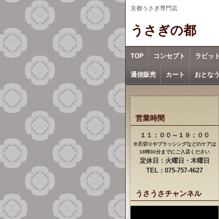
京都うさぎ専門店
うさぎの都
TOP
コンセプト
ラビッ
通信販売
カート
おとな
営業時間
１１：００～１９：００
※爪切りやブラッシングなどのケアは
18時30分までにご入店ください
定休日：火曜日・木曜日
TEL：075-757-4627
うさうさチャンネル