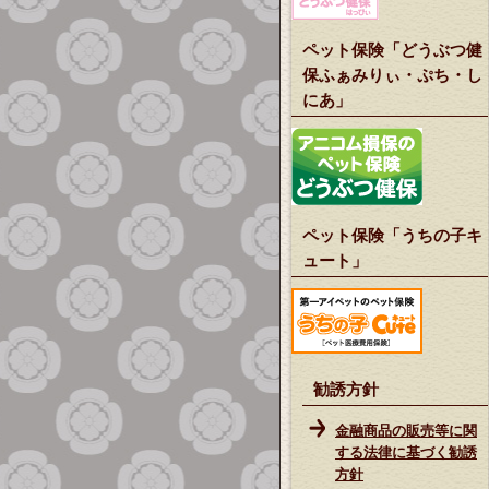
ペット保険「どうぶつ健
保ふぁみりぃ・ぷち・し
にあ」
ペット保険「うちの子キ
ュート」
勧誘方針
金融商品の販売等に関
する法律に基づく勧誘
方針