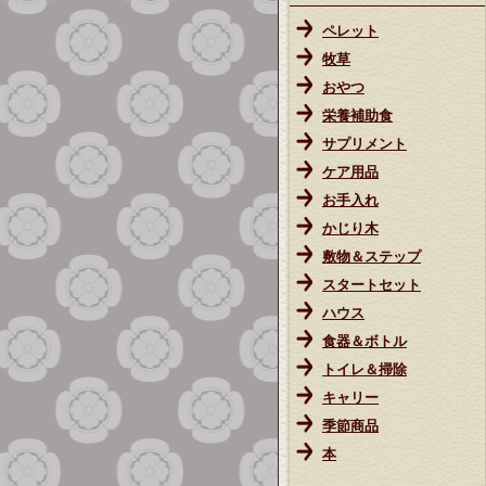
ペレット
牧草
おやつ
栄養補助食
サプリメント
ケア用品
お手入れ
かじり木
敷物＆ステップ
スタートセット
ハウス
食器＆ボトル
トイレ＆掃除
キャリー
季節商品
本