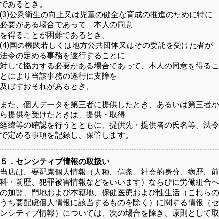
であるとき。
(3)公衆衛生の向上又は児童の健全な育成の推進のために特に
必要がある場合であって、本人の同意
を得ることが困難であるとき。
(4)国の機関若しくは地方公共団体又はその委託を受けた者が
法令の定める事務を遂行することに
対して協力する必要がある場合であって、本人の同意を得るこ
とにより当該事務の遂行に支障を
及ぼすおそれがあるとき。
また、個人データを第三者に提供したとき、あるいは第三者か
ら提供を受けたときは、提供・取得
経緯等の確認を行うとともに、提供先・提供者の氏名等、法令
で定める事項を記録し、保管します。
５．センシティブ情報の取扱い
当店は、要配慮個人情報（人種、信条、社会的身分、病歴、前
科・前歴、犯罪被害情報などをいいます）ならびに労働組合へ
の加盟、門地および本籍地、保健医療および性生活（これらの
うち要配慮個人情報に該当するものを除く）に関する情報（セ
ンシティブ情報）については、次の場合を除き、原則として取