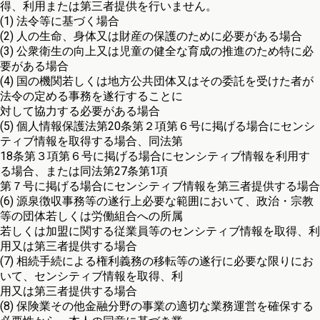
得、利用または第三者提供を行いません。
(1) 法令等に基づく場合
(2) 人の生命、身体又は財産の保護のために必要がある場合
(3) 公衆衛生の向上又は児童の健全な育成の推進のため特に必
要がある場合
(4) 国の機関若しくは地方公共団体又はその委託を受けた者が
法令の定める事務を遂行することに
対して協力する必要がある場合
(5) 個人情報保護法第20条第２項第６号に掲げる場合にセンシ
ティブ情報を取得する場合、同法第
18条第３項第６号に掲げる場合にセンシティブ情報を利用す
る場合、または同法第27条第1項
第７号に掲げる場合にセンシティブ情報を第三者提供する場合
(6) 源泉徴収事務等の遂行上必要な範囲において、政治・宗教
等の団体若しくは労働組合への所属
若しくは加盟に関する従業員等のセンシティブ情報を取得、利
用又は第三者提供する場合
(7) 相続手続による権利義務の移転等の遂行に必要な限りにお
いて、センシティブ情報を取得、利
用又は第三者提供する場合
(8) 保険業その他金融分野の事業の適切な業務運営を確保する