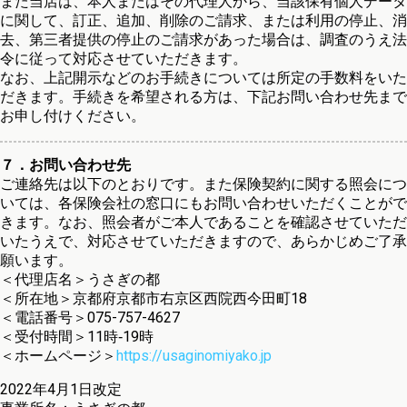
また当店は、本人またはその代理人から、当該保有個人データ
に関して、訂正、追加、削除のご請求、または利用の停止、消
去、第三者提供の停止のご請求があった場合は、調査のうえ法
令に従って対応させていただきます。
なお、上記開示などのお手続きについては所定の手数料をいた
だきます。手続きを希望される方は、下記お問い合わせ先まで
お申し付けください。
７．お問い合わせ先
ご連絡先は以下のとおりです。また保険契約に関する照会につ
いては、各保険会社の窓口にもお問い合わせいただくことがで
きます。なお、照会者がご本人であることを確認させていただ
いたうえで、対応させていただきますので、あらかじめご了承
願います。
＜代理店名＞うさぎの都
＜所在地＞京都府京都市右京区西院西今田町18
＜電話番号＞075-757-4627
＜受付時間＞11時‐19時
＜ホームページ＞
https://usaginomiyako.jp
2022年4月1日改定