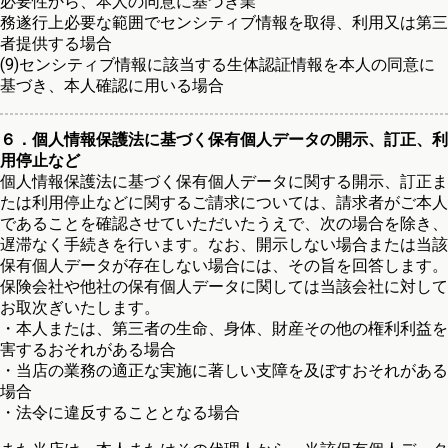
必要性から、本人の同意に基づき業
務遂行上必要な範囲でセンシティブ情報を取得、利用又は第三
者提供する場合
(9)センシティブ情報に該当する生体認証情報を本人の同意に
基づき、本人確認に用いる場合
６．個人情報保護法に基づく保有個人データの開示、訂正、利
用停止など
個人情報保護法に基づく保有個人データに関する開示、訂正ま
たは利用停止などに関するご請求については、請求者がご本人
であることを確認させていただいたうえで、次の場合を除き、
遅滞なく手続きを行います。なお、開示しない場合または当該
保有個人データが存在しない場合には、その旨を回答します。
保険会社や他社の保有個人データに関しては当該会社に対して
お取次ぎいたします。
・本人または、第三者の生命、身体、財産その他の権利利益を
害するおそれがある場合
・当店の業務の適正な実施に著しい支障を及ぼすおそれがある
場合
・法令に違反することとなる場合