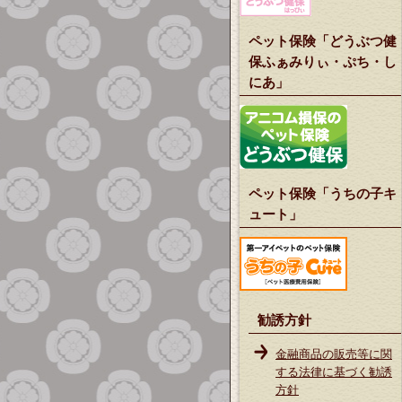
ペット保険「どうぶつ健
保ふぁみりぃ・ぷち・し
にあ」
ペット保険「うちの子キ
ュート」
勧誘方針
金融商品の販売等に関
する法律に基づく勧誘
方針