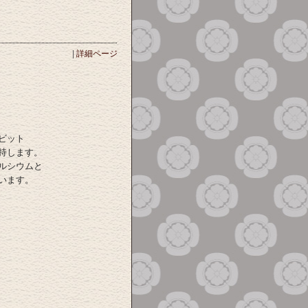
|
詳細ページ
ビット
持します。
ルシウムと
います。