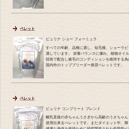
ペレット
ピュリナ ショー フォーミュラ
すべての年齢、品種に適し、短毛種、ショーラビ
適しています。 栄養バランスに優れ、植物オイ
技術で配合し被毛のコンディションを維持する為
国内外のトップブリーダー推奨ペレットです。
ペレット
ピュリナ コンプリート ブレンド
離乳直後の赤ちゃんうさぎから高齢のうさちゃん
使用出来るペレットです。またダイエット中、輝
健康な身体を維持ために研究開発された低脂肪ペ