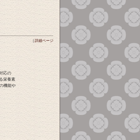
|
詳細ページ
対応の
る栄養素
の機能や