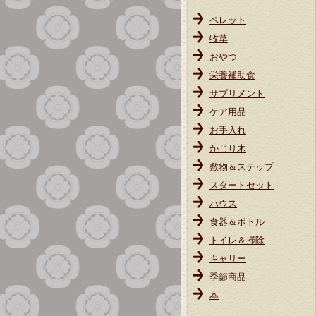
ペレット
牧草
おやつ
栄養補助食
サプリメント
ケア用品
お手入れ
かじり木
敷物＆ステップ
スタートセット
ハウス
食器＆ボトル
トイレ＆掃除
キャリー
季節商品
本