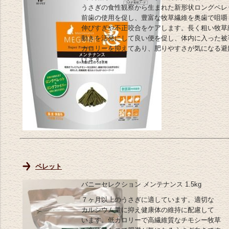
うさぎの食性観察から生まれた新形状ロングペレ
前歯の使用を促し、豊富な牧草繊維を奥歯で咀嚼
伸びすぎや不正咬合をケアします。長く粗い牧草
動きを活発にして良い便を促し、体内に入った被
カロリーを抑えてあり、肥りやすさが気になる避
けます。
ペレット
バニーセレクション メンテナンス 1.5kg
７ヶ月以上のうさぎに適しています。適切な
カルシウム量に抑え健康体の維持に配慮して
います。低カロリーで高繊維質なチモシー牧草