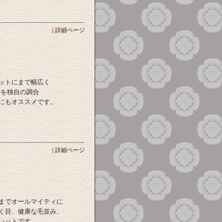
|
詳細ページ
ットにまで幅広く
ルを独自の調合
にもオススメです。
|
詳細ページ
までオールマイティに
く目、健康な毛並み、
レットです。