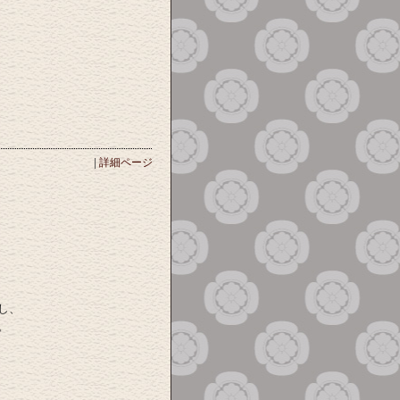
|
詳細ページ
し、
。