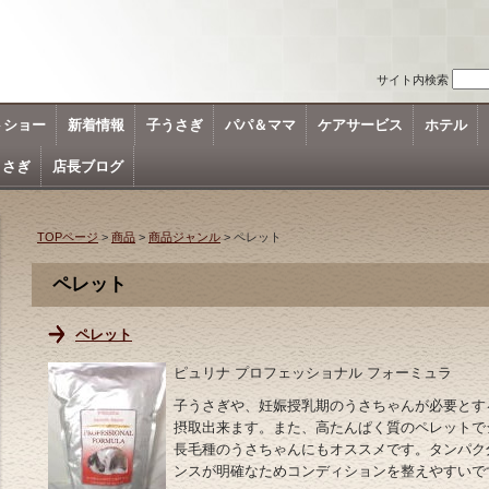
サイト内検索
トショー
新着情報
子うさぎ
パパ＆ママ
ケアサービス
ホテル
うさぎ
店長ブログ
TOPページ
>
商品
>
商品ジャンル
> ペレット
ペレット
ペレット
ピュリナ プロフェッショナル フォーミュラ
子うさぎや、妊娠授乳期のうさちゃんが必要とす
摂取出来ます。また、高たんぱく質のペレットで
長毛種のうさちゃんにもオススメです。タンパク
ンスが明確なためコンディションを整えやすいで