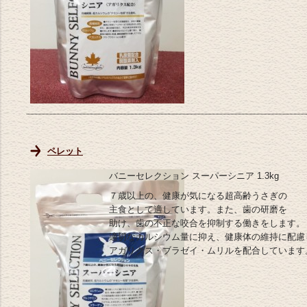
ペレット
バニーセレクション スーパーシニア 1.3kg
７歳以上の、健康が気になる超高齢うさぎの
主食として適しています。また、歯の研磨を
助け、歯の不正な咬合を抑制する働きをします。
適切なカルシウム量に抑え、健康体の維持に配慮
アガリクス・ブラゼイ・ムリルを配合しています