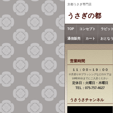
京都うさぎ専門店
うさぎの都
TOP
コンセプト
ラビッ
通信販売
カート
おとな
営業時間
１１：００～１９：００
※爪切りやブラッシングなどのケアは
18時30分までにご入店ください
定休日：火曜日・木曜日
TEL：075-757-4627
うさうさチャンネル