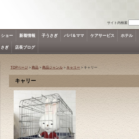
サイト内検索
トショー
新着情報
子うさぎ
パパ＆ママ
ケアサービス
ホテル
うさぎ
店長ブログ
TOPページ
>
商品
>
商品ジャンル
>
キャリー
> キャリー
キャリー