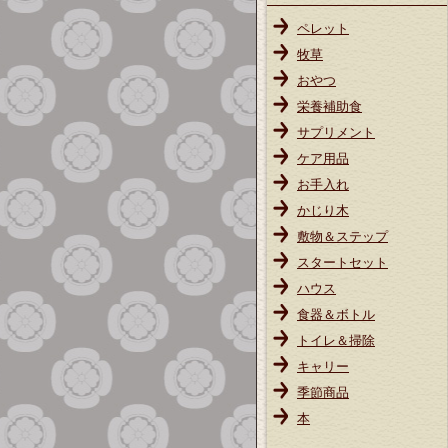
ペレット
牧草
おやつ
栄養補助食
サプリメント
ケア用品
お手入れ
かじり木
敷物＆ステップ
スタートセット
ハウス
食器＆ボトル
トイレ＆掃除
キャリー
季節商品
本