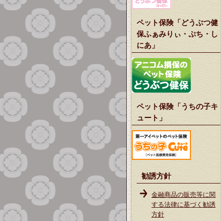
ペット保険「どうぶつ健
保ふぁみりぃ・ぷち・し
にあ」
ペット保険「うちの子キ
ュート」
勧誘方針
金融商品の販売等に関
する法律に基づく勧誘
方針