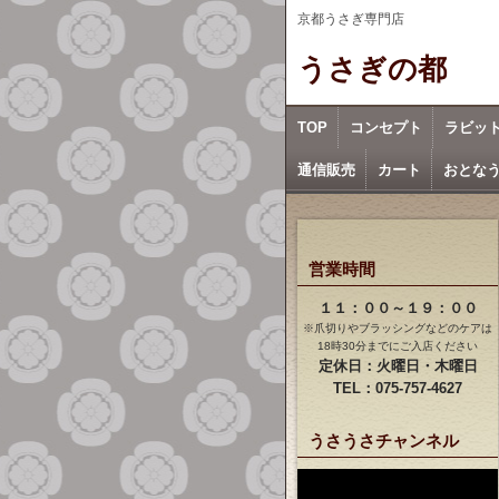
京都うさぎ専門店
うさぎの都
TOP
コンセプト
ラビッ
通信販売
カート
おとな
営業時間
１１：００～１９：００
※爪切りやブラッシングなどのケアは
18時30分までにご入店ください
定休日：火曜日・木曜日
TEL：075-757-4627
うさうさチャンネル