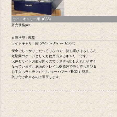
ライトキャリー紺 (CA5)
販売価格
(税込)
在庫状態 : 廃盤
ライトキャリー紺 (W26.5×D47.2×H28cm)
安全でしっかりしたつくりなので、持ち運びはもちろん、
短期間のケージとしても使用出来るキャリーです。
天井とサイド片面が開くのでうさぎも出し入れしやすく
なっています。底面のトレイは樹脂製で軽く持ち運び＆
お手入もラクラク♪ドリンキーやフードBOXも簡単に
取り付け出来るので重宝します。