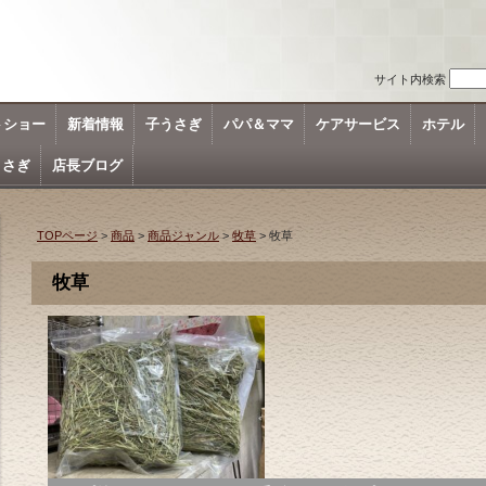
サイト内検索
トショー
新着情報
子うさぎ
パパ＆ママ
ケアサービス
ホテル
うさぎ
店長ブログ
TOPページ
>
商品
>
商品ジャンル
>
牧草
> 牧草
牧草