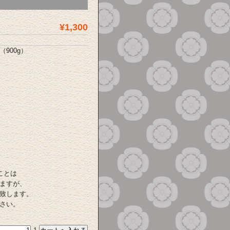
¥1,300
900g）
ことは
ますが、
致します。
さい。