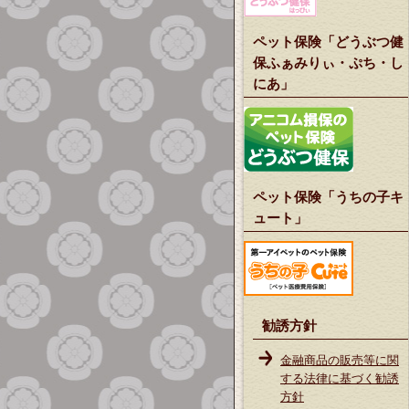
ペット保険「どうぶつ健
保ふぁみりぃ・ぷち・し
にあ」
ペット保険「うちの子キ
ュート」
勧誘方針
金融商品の販売等に関
する法律に基づく勧誘
方針