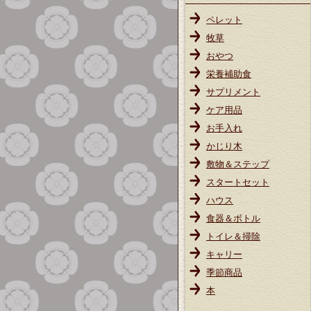
ペレット
牧草
おやつ
栄養補助食
サプリメント
ケア用品
お手入れ
かじり木
敷物＆ステップ
スタートセット
ハウス
食器＆ボトル
トイレ＆掃除
キャリー
季節商品
本