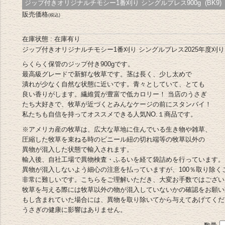
ジップ付きオリジナルチモシー1番刈り シングルプレス900g (BK9)
販売価格
(税込)
在庫状態 : 在庫有り
ジップ付きオリジナルチモシー1番刈り シングルプレス2025年度刈り（
らくらく保管のジップ付き900gです。
最高級グレードで新鮮な牧草です。茎は長く、少し太めで
潰れが少なく自然な状態に近いです。青々としていて、とても
良い香りがします。繊維質が豊富で低カロリー！ 当店のうさぎ
たち大好きで、牧草が近づくとみんなケージの前にスタンバイ！
私たちも自信を持ってオススメできる人気NO.１商品です。
※アメリカ産の牧草は、広大な草地に住んでいる生き物や雑草、
圧縮した牧草を束ねる時のビニール紐の切れ端等の牧草以外の
異物が混入した状態で輸入されます。
輸入後、自社工場で異物検査・ふるいを経て袋詰めを行っています。
異物が混入しないよう細心の注意を払っていますが、100％取り除く
非常に難しいです。こちらをご理解いただき、大変お手数ではござい
牧草を与える際には牧草以外の物が混入していないかの確認をお願い
もし含まれていた場合には、異物を取り除いてから与えてあげてくだ
うさぎの健康に影響はありません。