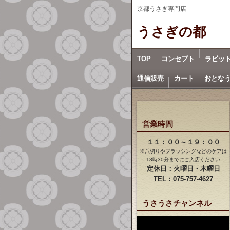
京都うさぎ専門店
うさぎの都
TOP
コンセプト
ラビッ
通信販売
カート
おとな
営業時間
１１：００～１９：００
※爪切りやブラッシングなどのケアは
18時30分までにご入店ください
定休日：火曜日・木曜日
TEL：075-757-4627
うさうさチャンネル