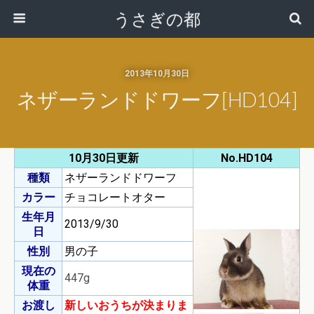
うさぎの都
2013年10月30日
ネザーランドドワーフ[HD104]
10月30日更新
No.HD104
種類
ネザーランドドワーフ
カラー
チョコレートオター
生年月
2013/9/30
日
性別
男の子
現在の
447g
体重
お渡し
新しいおうちが決まりま