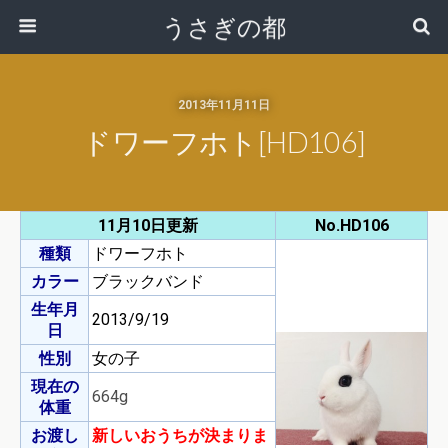
うさぎの都
2013年11月11日
ドワーフホト[HD106]
11月10日更新
No.HD106
種類
ドワーフホト
カラー
ブラックバンド
生年月
2013/9/19
日
性別
女の子
現在の
664g
体重
お渡し
新しいおうちが決まりま