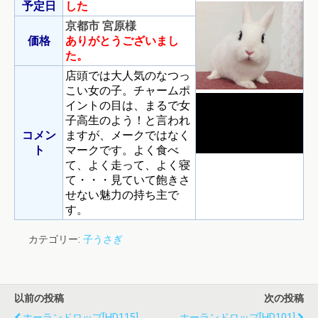
予定日
した
京都市 宮原様
価格
ありがとうございまし
た。
店頭では大人気のなつっ
こい女の子。チャームポ
イントの目は、まるで女
子高生のよう！と言われ
コメン
ますが、メークではなく
ト
マークです。よく食べ
て、よく走って、よく寝
て・・・見ていて飽きさ
せない魅力の持ち主で
す。
カテゴリー:
子うさぎ
以前の投稿
次の投稿
ホーランドロップ[HD115]
ホーランドロップ[HD101]