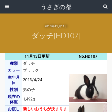
うさぎの都
2013年11月11日
ダッチ[HD107]
11月13日更新
No.HD107
種類
ダッチ
カラー
ブラック
生年月
2013/4/24
日
性別
男の子
現在の
1,492g
体重
お渡し
新しいおうちが決まりま