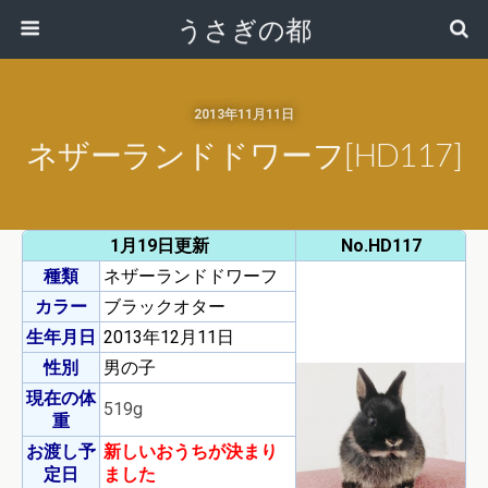
うさぎの都
2013年11月11日
ネザーランドドワーフ[HD117]
1月19日更新
No.HD117
種類
ネザーランドドワーフ
カラー
ブラックオター
生年月日
2013年12月11日
性別
男の子
現在の体
519g
重
お渡し予
新しいおうちが決まり
定日
ました