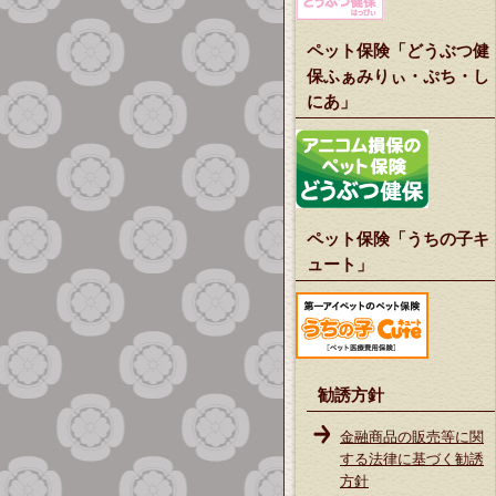
ペット保険「どうぶつ健
保ふぁみりぃ・ぷち・し
にあ」
ペット保険「うちの子キ
ュート」
勧誘方針
金融商品の販売等に関
する法律に基づく勧誘
方針