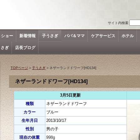
サイト内検索
トショー
新着情報
子うさぎ
パパ＆ママ
ケアサービス
ホテル
うさぎ
店長ブログ
TOPページ
>
子うさぎ
> ネザーランドドワーフ[HD134]
ネザーランドドワーフ[HD134]
3月5日更新
種類
ネザーランドドワーフ
カラー
ブルー
生年月日
2013/10/17
性別
男の子
現在の体重
998g