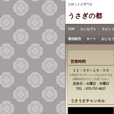
京都うさぎ専門店
うさぎの都
TOP
コンセプト
ラビッ
通信販売
カート
おとな
営業時間
１１：００～１９：００
※爪切りやブラッシングなどのケアは
18時30分までにご入店ください
定休日：火曜日・木曜日
TEL：075-757-4627
うさうさチャンネル