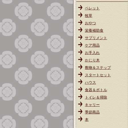
ペレット
牧草
おやつ
栄養補助食
サプリメント
ケア用品
お手入れ
かじり木
敷物＆ステップ
スタートセット
ハウス
食器＆ボトル
トイレ＆掃除
キャリー
季節商品
本