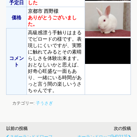
予定日
した
京都市 西野様
価格
ありがとうございまし
た。
高級感漂う手触りはまる
でビロードの様です。表
現しにくいですが、実際
に触れてみるとその素晴
コメン
らしさを体験出来ます。
ト
おとなしいかと思えば、
好奇心旺盛な一面もあ
り、一緒にいる時間があ
っと言う間の楽しいうさ
ちゃんです。
カテゴリー:
子うさぎ
以前の投稿
次の投稿
ネザーランドドワーフ
ホーランドロップ[HD212]