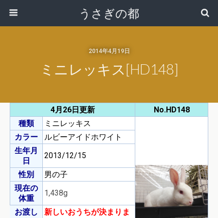
うさぎの都
2014年4月19日
ミニレッキス[HD148]
4月26日更新
No.HD148
種類
ミニレッキス
カラー
ルビーアイドホワイト
生年月
2013/12/15
日
性別
男の子
現在の
1,438g
体重
お渡し
新しいおうちが決まりま