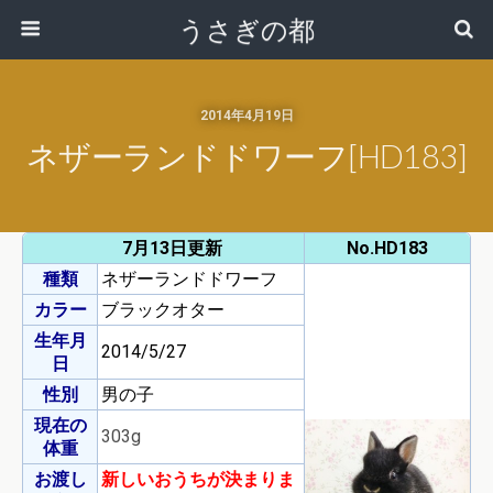
うさぎの都
2014年4月19日
ネザーランドドワーフ[HD183]
7月13日更新
No.HD183
種類
ネザーランドドワーフ
カラー
ブラックオター
生年月
2014/5/27
日
性別
男の子
現在の
303g
体重
お渡し
新しいおうちが決まりま