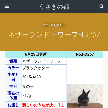
うさぎの都
2014年4月19日
ネザーランドドワーフHD267
6月25日更新
No.HD267
種類
ネザーランドドワーフ
カラー
ブラックオター
生年月
2015/4/29
日
性別
女の子
現在の
717g
体重
お渡し
新しいおうちが決まりま