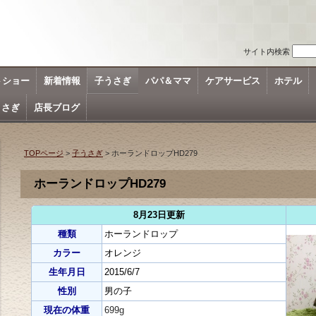
サイト内検索
トショー
新着情報
子うさぎ
パパ＆ママ
ケアサービス
ホテル
うさぎ
店長ブログ
TOPページ
>
子うさぎ
> ホーランドロップHD279
ホーランドロップHD279
8月23日更新
種類
ホーランドロップ
カラー
オレンジ
生年月日
2015/6/7
性別
男の子
現在の体重
699g