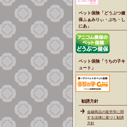
ペット保険「どうぶつ健
保ふぁみりぃ・ぷち・し
にあ」
ペット保険「うちの子キ
ュート」
勧誘方針
金融商品の販売等に関
する法律に基づく勧誘
方針