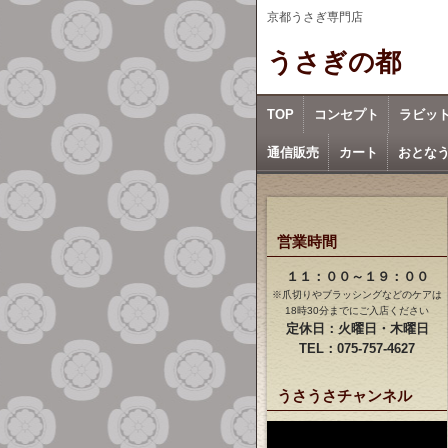
京都うさぎ専門店
うさぎの都
TOP
コンセプト
ラビッ
通信販売
カート
おとな
営業時間
１１：００～１９：００
※爪切りやブラッシングなどのケアは
18時30分までにご入店ください
定休日：火曜日・木曜日
TEL：075-757-4627
うさうさチャンネル