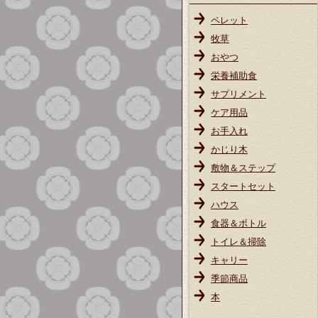
ペレット
牧草
おやつ
栄養補助食
サプリメント
ケア用品
お手入れ
かじり木
敷物＆ステップ
スタートセット
ハウス
食器＆ボトル
トイレ＆掃除
キャリー
季節商品
本