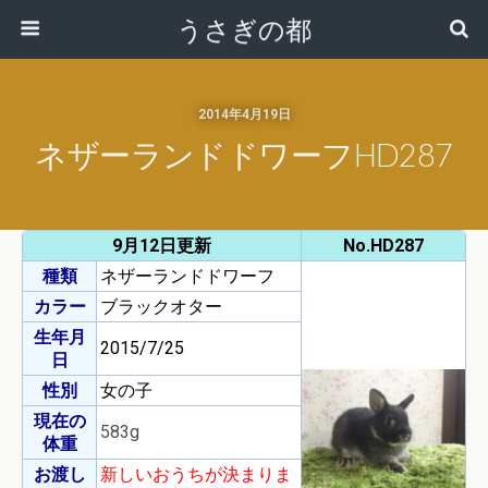
うさぎの都
2014年4月19日
ネザーランドドワーフHD287
9月12日更新
No.HD287
種類
ネザーランドドワーフ
カラー
ブラックオター
生年月
2015/7/25
日
性別
女の子
現在の
583g
体重
お渡し
新しいおうちが決まりま