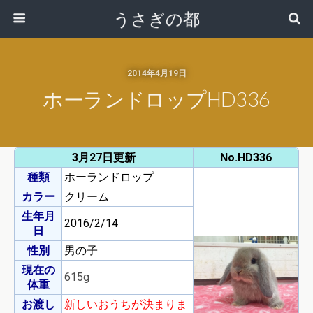
うさぎの都
2014年4月19日
ホーランドロップHD336
3月27日更新
No.HD336
種類
ホーランドロップ
カラー
クリーム
生年月
2016/2/14
日
性別
男の子
現在の
615g
体重
お渡し
新しいおうちが決まりま