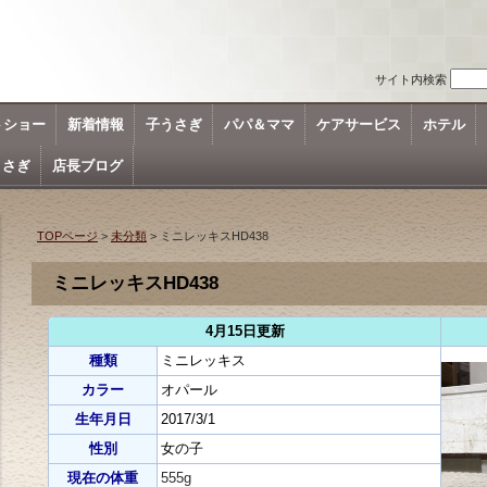
サイト内検索
トショー
新着情報
子うさぎ
パパ＆ママ
ケアサービス
ホテル
うさぎ
店長ブログ
TOPページ
>
未分類
> ミニレッキスHD438
ミニレッキスHD438
4月15日更新
種類
ミニレッキス
カラー
オパール
生年月日
2017/3/1
性別
女の子
現在の体重
555g