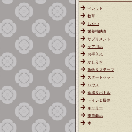
ペレット
牧草
おやつ
栄養補助食
サプリメント
ケア用品
お手入れ
かじり木
敷物＆ステップ
スタートセット
ハウス
食器＆ボトル
トイレ＆掃除
キャリー
季節商品
本