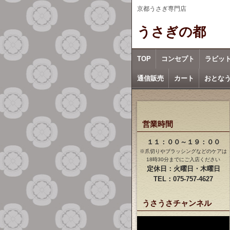
京都うさぎ専門店
うさぎの都
TOP
コンセプト
ラビッ
通信販売
カート
おとな
営業時間
１１：００～１９：００
※爪切りやブラッシングなどのケアは
18時30分までにご入店ください
定休日：火曜日・木曜日
TEL：075-757-4627
うさうさチャンネル