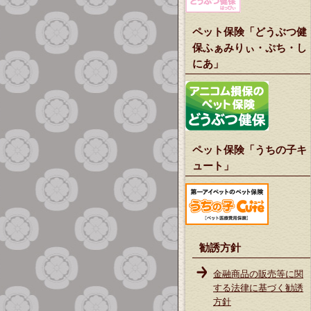
ペット保険「どうぶつ健
保ふぁみりぃ・ぷち・し
にあ」
ペット保険「うちの子キ
ュート」
勧誘方針
金融商品の販売等に関
する法律に基づく勧誘
方針