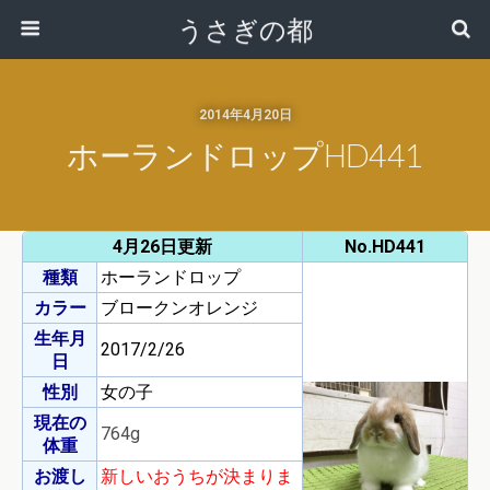
うさぎの都
2014年4月20日
ホーランドロップHD441
4月26日更新
No.HD441
種類
ホーランドロップ
カラー
ブロークンオレンジ
生年月
2017/2/26
日
性別
女の子
現在の
764g
体重
お渡し
新しいおうちが決まりま