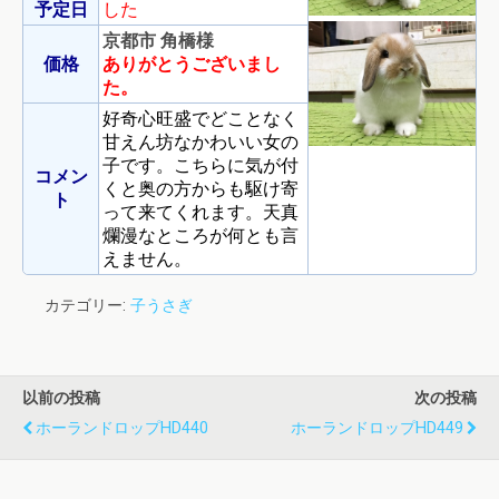
予定日
した
京都市 角橋様
価格
ありがとうございまし
た。
好奇心旺盛でどことなく
甘えん坊なかわいい女の
子です。こちらに気が付
コメン
くと奥の方からも駆け寄
ト
って来てくれます。天真
爛漫なところが何とも言
えません。
カテゴリー:
子うさぎ
以前の投稿
次の投稿
ホーランドロップHD440
ホーランドロップHD449