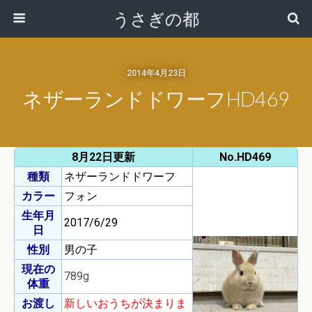
うさぎの都
2014年4月23日
ネザーランドドワーフHD469
8月22日更新
No.HD469
種類
ネザーランドドワーフ
カラー
フォン
生年月
2017/6/29
日
性別
男の子
現在の
789g
体重
お渡し
新しいおうちが決まりま