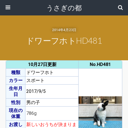
うさぎの都
2014年4月23日
ドワーフホトHD481
10月27日更新
No.HD481
種類
ドワーフホト
カラー
スポート
生年月
2017/9/5
日
性別
男の子
現在の
786g
体重
お渡し
新しいおうちが決まりま