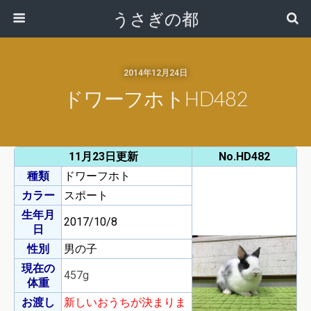
うさぎの都
2014年12月24日
ドワーフホトHD482
11月23日更新
No.HD482
種類
ドワーフホト
カラー
スポート
生年月
2017/10/8
日
性別
男の子
現在の
457g
体重
お渡し
新しいおうちが決まりま