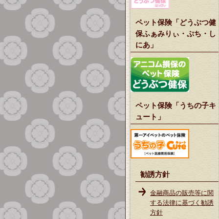
ペット保険「どうぶつ健
保ふぁみりぃ・ぷち・し
にあ」
ペット保険「うちの子キ
ュート」
勧誘方針
金融商品の販売等に関
する法律に基づく勧誘
方針