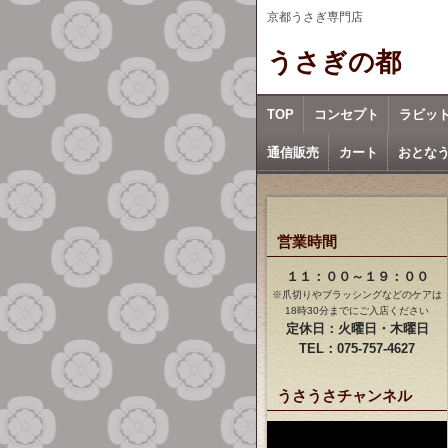
京都うさぎ専門店
うさぎの都
TOP
コンセプト
ラビッ
通信販売
カート
おとな
営業時間
１１：００～１９：００
※爪切りやブラッシングなどのケアは
18時30分までにご入店ください
定休日：火曜日・木曜日
TEL：075-757-4627
うさうさチャンネル