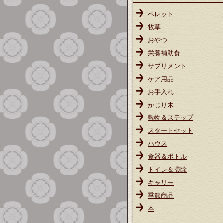
ペレット
牧草
おやつ
栄養補助食
サプリメント
ケア用品
お手入れ
かじり木
敷物＆ステップ
スタートセット
ハウス
食器＆ボトル
トイレ＆掃除
キャリー
季節商品
本