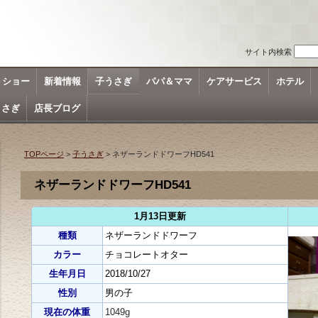
サイト内検索
トショー
新着情報
子うさぎ
パパ＆ママ
ケアサービス
ホテル
うさぎ
店長ブログ
TOPページ
>
子うさぎ
> ネザーランドドワーフHD541
ネザーランドドワーフHD541
1月13日更新
種類
ネザーランドドワーフ
カラー
チョコレートオター
生年月日
2018/10/27
性別
男の子
現在の体重
1049g