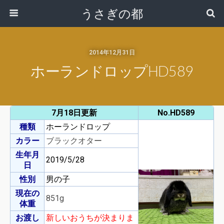
うさぎの都
2014年12月31日
ホーランドロップHD589
7月18日更新
No.HD589
種類
ホーランドロップ
カラー
ブラックオター
生年月
2019/5/28
日
性別
男の子
現在の
851g
体重
お渡し
新しいおうちが決まりま