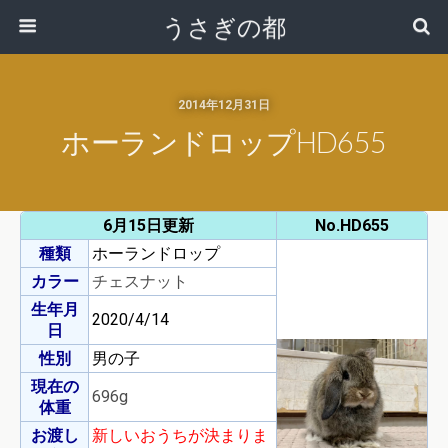
うさぎの都
2014年12月31日
ホーランドロップHD655
6月15日更新
No.HD655
種類
ホーランドロップ
カラー
チェスナット
生年月
2020/4/14
日
性別
男の子
現在の
696g
体重
お渡し
新しいおうちが決まりま