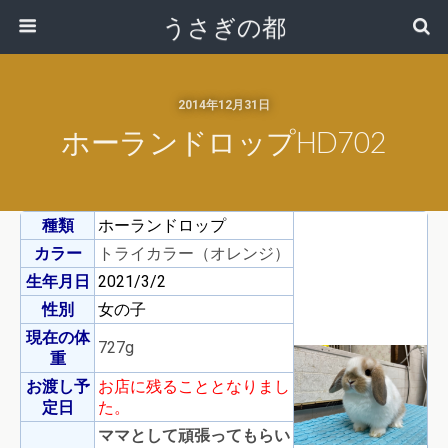
うさぎの都
2014年12月31日
ホーランドロップHD702
種類
ホーランドロップ
カラー
トライカラー（オレンジ）
生年月日
2021/3/2
性別
女の子
現在の体
727g
重
お渡し予
お店に残ることとなりまし
定日
た。
ママとして頑張ってもらい