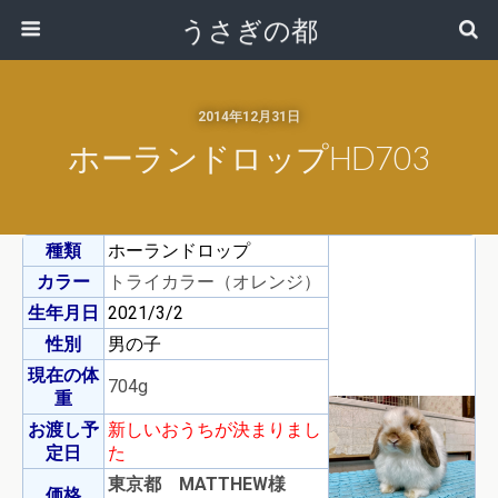
うさぎの都
2014年12月31日
ホーランドロップHD703
種類
ホーランドロップ
カラー
トライカラー（オレンジ）
生年月日
2021/3/2
性別
男の子
現在の体
704g
重
お渡し予
新しいおうちが決まりまし
定日
た
東京都 MATTHEW様
価格