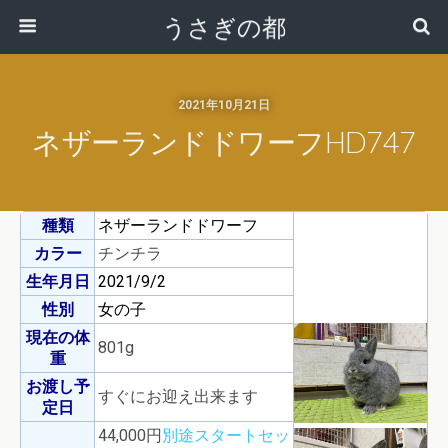
うさぎの都
2021年10月21日
ネザーランドドワーフHD747
種類
ネザーランドドワーフ
カラー
チンチラ
生年月日
2021/9/2
性別
女の子
現在の体
801g
重
お渡し予
すぐにお迎え出来ます
定日
44,000円
別途スタートセッ