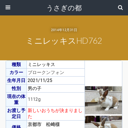
うさぎの都
2014年12月31日
ミニレッキスHD762
種類
ミニレッキス
カラー
ブロークンフォン
生年月日
2021/11/25
性別
男の子
現在の体
1112g
重
お渡し予
新しいおうちが決まりまし
定日
た
京都市 松崎様
価格