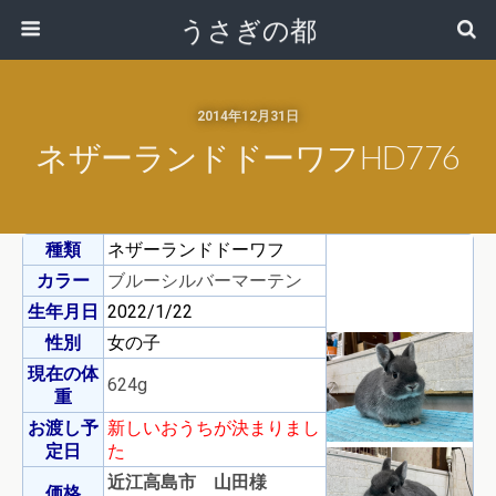
うさぎの都
2014年12月31日
ネザーランドドーワフHD776
種類
ネザーランドドーワフ
カラー
ブルーシルバーマーテン
生年月日
2022/1/22
性別
女の子
現在の体
624g
重
お渡し予
新しいおうちが決まりまし
定日
た
近江高島市 山田様
価格