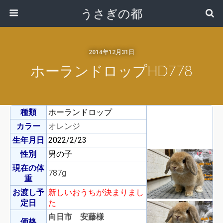
うさぎの都
2014年12月31日
ホーランドロップHD778
種類
ホーランドロップ
カラー
オレンジ
生年月日
2022/2/23
性別
男の子
現在の体
787g
重
お渡し予
新しいおうちが決まりまし
定日
た
向日市 安藤様
価格