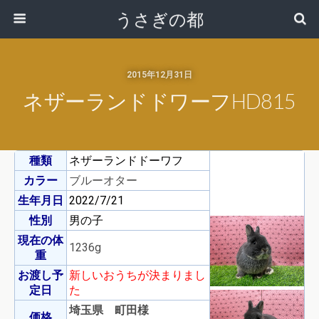
うさぎの都
2015年12月31日
ネザーランドドワーフHD815
種類
ネザーランドドーワフ
カラー
ブルーオター
生年月日
2022/7/21
性別
男の子
現在の体
1236g
重
お渡し予
新しいおうちが決まりまし
定日
た
埼玉県 町田様
価格