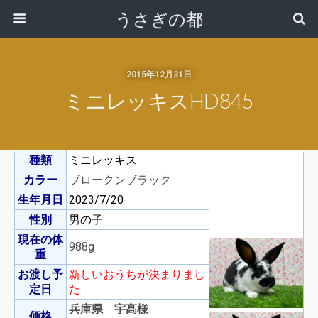
うさぎの都
2015年12月31日
ミニレッキスHD845
種類
ミニレッキス
カラー
ブロークンブラック
生年月日
2023/7/20
性別
男の子
現在の体
988g
重
お渡し予
新しいおうちが決まりまし
定日
た
兵庫県 宇髙様
価格