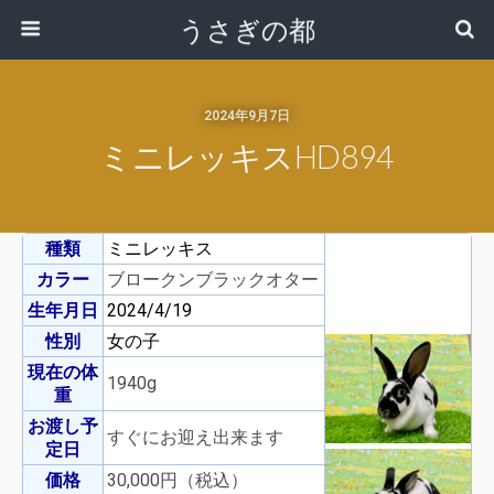
うさぎの都
2024年9月7日
ミニレッキスHD894
種類
ミニレッキス
カラー
ブロークンブラックオター
生年月日
2024/4/19
性別
女の子
現在の体
1940g
重
お渡し予
すぐにお迎え出来ます
定日
価格
30,000円（税込）