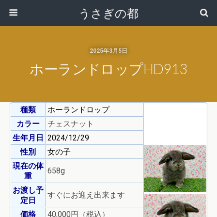
うさぎの都
2025年3月5日
ホーランドロップHD913
種類
ホーランドロップ
カラー
チェスナット
生年月日
2024/12/29
性別
女の子
現在の体
658g
重
お渡し予
すぐにお迎え出来ます
定日
価格
40,000円（税込）